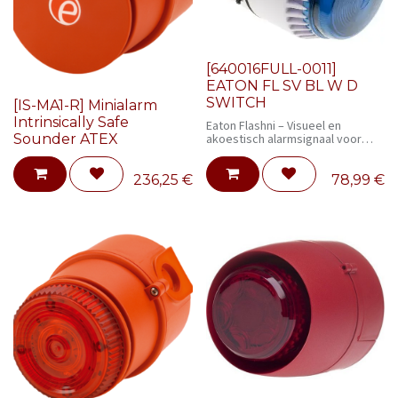
[640016FULL-0011]
EATON FL SV BL W D
SWITCH
[IS-MA1-R] Minialarm
Intrinsically Safe
Eaton Flashni – Visueel en
Sounder ATEX
akoestisch alarmsignaal voor
cleanrooms en gecontroleerde
omgevingen
236,25
€
78,99
€